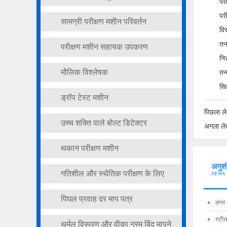
पर
पर
सामग्री परीक्षण मशीन परिवर्तन
विस
तन
परीक्षण मशीन सहायक उपकरण
नि
मौलिक विश्लेषक
तन
सिल
ड्रॉप टेस्ट मशीन
पिछला 
उच्च शक्ति वाले बोल्ट डिटेक्टर
अगला ल
थकान परीक्षण मशीन
अनुश
गतिशील और स्थैतिक परीक्षण के लिए
NEWS
सार्वभौमिक परीक्षण मशीन
पिघल प्रवाह दर माप पत्र
लंगर
स्टील
थर्मल विरूपण और वीका नरम बिंदु मापने