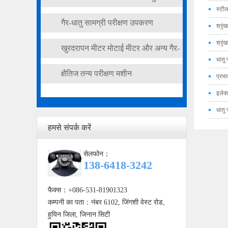
स्टील
वाला साधन
गैर-धातु सामग्री परीक्षण उपकरण
श्रृं
श्रृं
खुरदरापन मीटर मोटाई मीटर और अन्य गैर-
धातु 
विनाशकारी परीक्षण उपकरण
क्षैतिज तन्य परीक्षण मशीन
प्रभा
इलेक्
धातु 
हमसे संपर्क करें
सेलफोन：
138-6418-3242
फैक्स：+086-531-81901323
कम्पनी का पता：नंबर 6102, जिंगशी वेस्ट रोड,
हुयिन जिला, जिनान सिटी